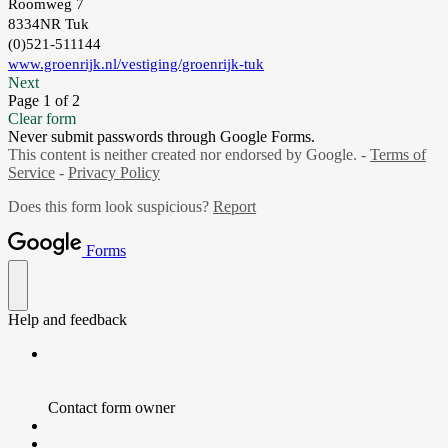
Roomweg 7
8334NR Tuk
(0)521-511144
www.groenrijk.nl/vestiging/groenrijk-tuk
Next
Page 1 of 2
Clear form
Never submit passwords through Google Forms.
This content is neither created nor endorsed by Google. -
Terms of
Service
-
Privacy Policy
Does this form look suspicious?
Report
Forms
Help and feedback
Contact form owner