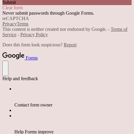
Submit
Clear form
Never submit passwords through Google Forms.
reCAPTCHA
Privacy
Terms
This content is neither created nor endorsed by Google. -
Terms of
Service
-
Privacy Policy
Does this form look suspicious?
Report
Forms
Help and feedback
Contact form owner
Help Forms improve