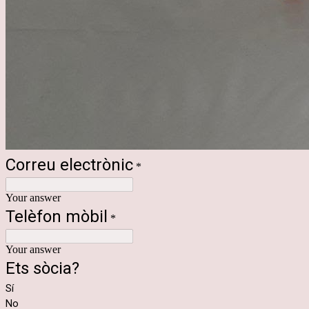
Correu electrònic
*
Your answer
Telèfon mòbil
*
Your answer
Ets sòcia?
Sí
No