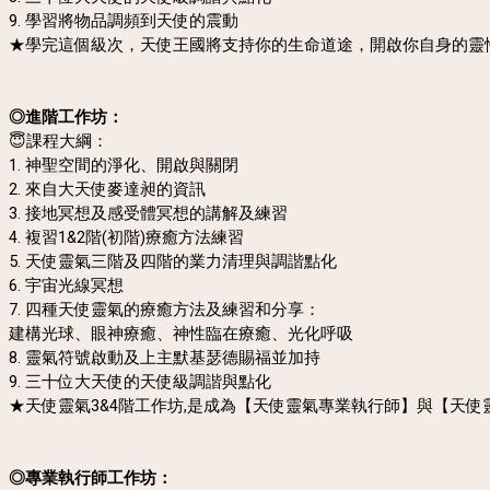
9. 學習將物品調頻到天使的震動
★學完這個級次，天使王國將支持你的生命道途，開啟你自身的靈
◎進階工作坊：
😇課程大綱：
1. 神聖空間的淨化、開啟與關閉
2. 來自大天使麥達昶的資訊
3. 接地冥想及感受體冥想的講解及練習
4. 複習1&2階(初階)療癒方法練習
5. 天使靈氣三階及四階的業力清理與調諧點化
6. 宇宙光線冥想
7. 四種天使靈氣的療癒方法及練習和分享：
建構光球、眼神療癒、神性臨在療癒、光化呼吸
8. 靈氣符號啟動及上主默基瑟德賜福並加持
9. 三十位大天使的天使級調諧與點化
★天使靈氣3&4階工作坊,是成為【天使靈氣專業執行師】與【天
◎專業執行師工作坊：