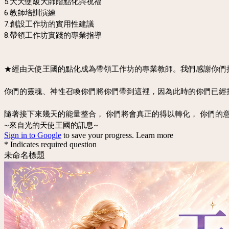
5.大天使級大師階點化與祝福
6.教師培訓演練
7.創設工作坊的實用性建議
8.帶領工作坊實踐的專業指導
★經由天使王國的點化成為帶領工作坊的專業教師。我們感謝你們
你們的靈魂、神性召喚你們將你們帶到這裡，因為此時的你們已經
隨著接下來幾天的能量整合， 你們將會真正的得以轉化， 你們的
~來自光的天使王國的訊息~
Sign in to Google
to save your progress.
Learn more
* Indicates required question
未命名標題