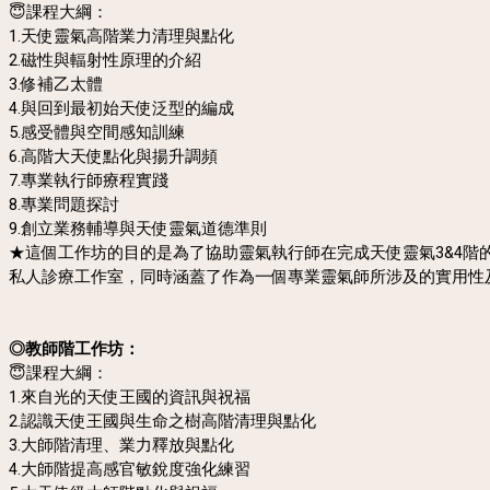
😇課程大綱：
1.天使靈氣高階業力清理與點化
2.磁性與輻射性原理的介紹
3.修補乙太體
4.與回到最初始天使泛型的編成
5.感受體與空間感知訓練
6.高階大天使點化與揚升調頻
7.專業執行師療程實踐
8.專業問題探討
9.創立業務輔導與天使靈氣道德準則
★這個工作坊的目的是為了協助靈氣執行師在完成天使靈氣3&4階
私人診療工作室，同時涵蓋了作為一個專業靈氣師所涉及的實用性
◎教師階工作坊：
😇課程大綱：
1.來自光的天使王國的資訊與祝福
2.認識天使王國與生命之樹高階清理與點化
3.大師階清理、業力釋放與點化
4.大師階提高感官敏銳度強化練習