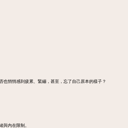
否也悄悄感到疲累、緊繃，甚至，忘了自己原本的樣子？
緒與內在限制。