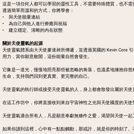
這是一項任何人都可以學習的靈性工具，不需要特殊體質，也不需
透過簡單而溫和的方式，你將學會：
• 與天使能量連結
• 為自己與他人進行療癒與祝福
• 建立穩定、清晰的內在狀態
關於天使靈氣的起源
天使靈氣體系由大天使麥達昶所傳遞，並透過英國的 Kevin C
用力，當你願意敞開，這份能量自然會發生。
它像是一道光，慢慢地照亮那些被忽略的角落，也溫柔地擁抱你曾
生命，支持我們回到更真實、更完整的自己。
天使靈氣的執行師或接受天使靈氣的人，身上都會散發出屬於天使
在這工作坊中，你將直接收到來自宇宙神性之光與天使國度的天使
天使靈氣適合所有人，凡是願意奉獻無條件之愛，渴望與天使一起
如果你讀到這裡，心中有一點點觸動，那或許，就是你的時刻了。