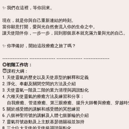
✨ 我們在這裡，等你回來。
現在，就是你與自己重新連結的時刻。
當你願意打開，愛與光自然會流入你的生命之中。
讓天使陪伴你，一步一步，回到那個原本就充滿力量與光的自己。
✨ 你準備好，開始這段療癒之旅了嗎？
--------------- --------------- --------------- ---------------
◎初階工作坊：
😇課程大綱：
1. 天使靈氣的歷史以及天使原型的解釋和定義
2. 淨化、奉獻及關閉空間的方法及介紹
3. 天使靈氣一階及二階的業力清理與調諧點化
4. 六種天使靈氣的療癒方法及練習和分享：
自我療癒、管道療癒、第三眼療癒、揚升大師餐與療癒、穿越時空
5. 關於感受體的講解和感受體的冥想練習
6. 八個神聖符號的講解及人體七個脈輪的介紹
7. 靈氣符號啟動及上主默基瑟德賜福並加持
8. 三十位大天使的天使級調諧與點化