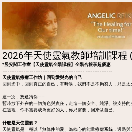
2026年天使靈氣教師培訓課程 
*昱安閣工作室【天使靈氣全階課程】全階合報享超優惠
--------------- --------------- --------------- ---------------
天使靈氣療癒工作坊｜回到愛與光的自己
回到光中，回到真正的自己，有時候，我們不是不夠努力，只是太
這一次，想邀請你——
暫時放下外在的一切角色與責任，走進一個安全、純淨、被支持的
在這裡，你不需要成為更好的人，你只需要，回來做自己。
什麼是天使靈氣？
天使靈氣是一種以「無條件的愛」為核心的能量療癒系統，透過與