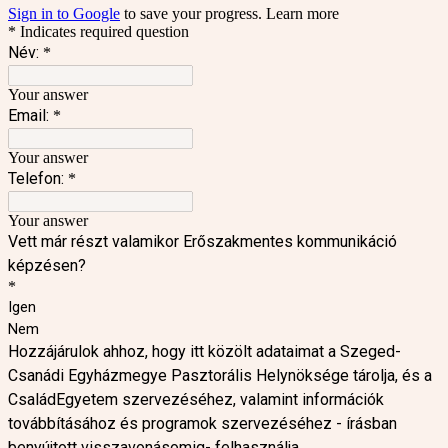
Sign in to Google
to save your progress.
Learn more
* Indicates required question
Név:
*
Your answer
Email:
*
Your answer
Telefon:
*
Your answer
Vett már részt valamikor Erőszakmentes kommunikáció
képzésen?
*
Igen
Nem
Hozzájárulok ahhoz, hogy itt közölt adataimat a Szeged-
Csanádi Egyházmegye Pasztorális Helynöksége tárolja, és a
CsaládEgyetem szervezéséhez, valamint információk
továbbításához és programok szervezéséhez - írásban
benyújtott visszavonásomig- felhasználja.