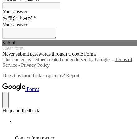
Your answer
お問合せ内容
*
Your answer
Submit
Clear form
Never submit passwords through Google Forms.
This content is neither created nor endorsed by Google. -
Terms of
Service
-
Privacy Policy
Does this form look suspicious?
Report
Forms
Help and feedback
Contact form owner