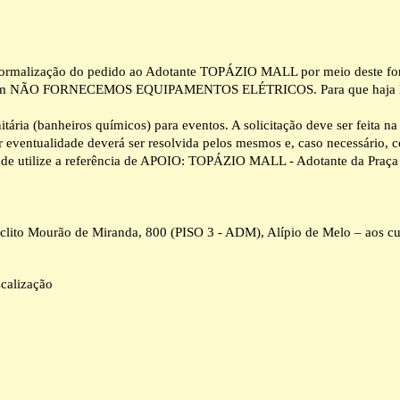
 a formalização do pedido ao Adotante TOPÁZIO MALL por meio deste fo
 porém NÃO FORNECEMOS EQUIPAMENTOS ELÉTRICOS. Para que haja liber
ária (banheiros químicos) para eventos. A solicitação deve ser feita n
er eventualidade deverá ser resolvida pelos mesmos e, caso necessário,
ê pode utilize a referência de APOIO: TOPÁZIO MALL - Adotante da P
áclito Mourão de Miranda, 800 (PISO 3 - ADM), Alípio de Melo – aos c
scalização