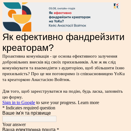
Як ефективно фандрейзити 
креаторам?
Проактивна комунікація - це основа ефективного залучення 
добровільних внесків від своїх прихильників. Але ж як слід 
комунікувати та взаємодіяти з аудиторією, щоб збільшити їхню 
прихильність? Про це ми поговоримо із співзасновницею YoKu 
та креаторкою Анастасією Войтюк.
Для того, щоб зареєструватися на подію, будь ласка, заповніть 
цю форму.
Sign in to Google
to save your progress.
Learn more
* Indicates required question
Ваше ім'я та прізвище
Your answer
Ваша електронна пошта
*