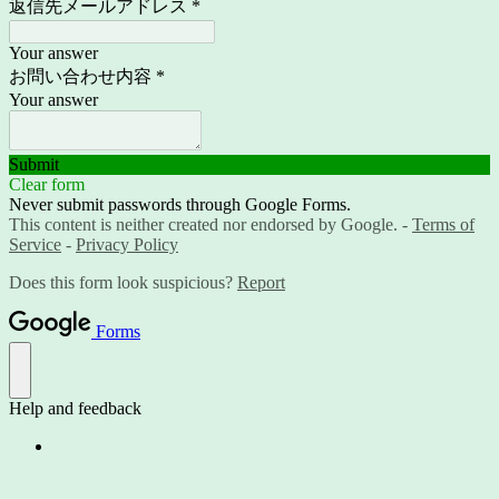
返信先メールアドレス
*
Your answer
お問い合わせ内容
*
Your answer
Submit
Clear form
Never submit passwords through Google Forms.
This content is neither created nor endorsed by Google. -
Terms of
Service
-
Privacy Policy
Does this form look suspicious?
Report
Forms
Help and feedback