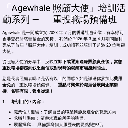
「Agewhale 照顧大使」培訓活
動系列 — 重投職場預備班
Agewhale 是一間成立於 2023 年 7 月的香港社會企業，有幸得到
香港交易所慈善基金的支持 。我們於 2026 年 3 至 4 月期間順利
完成了首屆「照顧大使」培訓，成功招募並培訓了超過 20 位照顧
大使 。
從照顧大使的分享中，反映在
卸下或逐漸適應照顧責任後，當想
重投職場卻感到缺乏自信或對現時的就業市場感到陌生。
您是長者照顧者嗎？是否有以上的同感？如是誠邀你參加此
費用
全免
的「重投職場預備班」
─
重點將聚焦於
職涯發展與企業銜
接
。
名額有限，報名從速！
1.
培訓目的
/
內容：
職業性向測驗：
了解自己的職業
興趣
及適合的職業方向
。
求職前準備： 清楚求職前所需的準備。
履歷撰寫： 具備撰寫個人履歷表的要點與技巧。