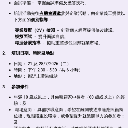
面試準備： 掌握面試準備及應答技巧。
培訓活動完後
有機會獲邀
參與企業活動，由企業義工提供以
下方面的
個別指導
：
專業履歷（
CV
）
檢閱
- 針對個人經歷提供修改建議。
模擬面試
- 提升面試自信。
職涯發展
指導
- 協助重整步伐回歸就業市場。
2.
培訓日期、時間及地點
日期：
21
及
28/7/2026
（二）
時間： 下午 2:30 - 5:30（共 6 小時）
地點：
鄰近上環港鐵站
3.
參加條件
年滿
18
歲或以上，具備照顧家中長者（
60
歲或以上）的經
驗；及
職場意向： 具備求職意向，希望在離開或逐漸適應照顧崗
位後，現階段重投職場，或希望提升就業競爭力的參加者；
及