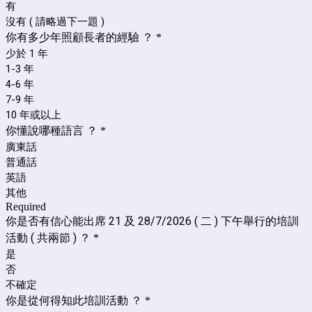
有
沒有 ( 請略過下一題 )
你有多少年照顧長者的經驗 ？
*
少於 1 年
1-3 年
4-6 年
7-9 年
10 年或以上
你懂說哪種語言 ？
*
廣東話
普通話
英語
其他
Required
你是否有信心能出席 21 及 28/7/2026 ( 二 ) 下午舉行的培訓
活動 ( 共兩節 ) ？
*
是
否
不確定
你是從何得知此培訓活動 ？
*