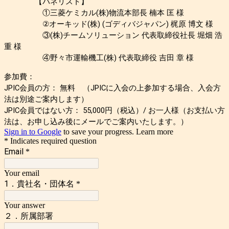
【パネリスト】
①三菱ケミカル(株)物流本部長 楠本 匡 様
②オーキッド(株) (ゴディバジャパン) 梶原 博文 様
③
(株)チームソリューション 代表取締役社長 堀畑 浩
重 様
④
野々市運輸機工(株) 代表取締役 吉田 章 様
参加費：
JPIC会員の方： 無料 （JPICに入会の上参加する場合、入会方
法は別途ご案内します）
JPIC会員ではない方： 55,000円（税込）/ お一人様（お支払い方
法は、お申し込み後にメールでご案内いたします。）
Sign in to Google
to save your progress.
Learn more
* Indicates required question
Email
*
Your email
1．貴社名・団体名
*
Your answer
２．所属部署