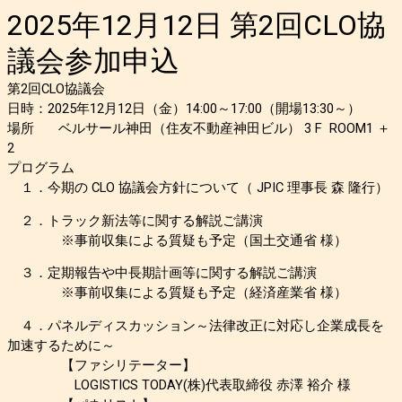
2025年12月12日 第2回
CLO協
議会参加申込
第2回CLO協議会
日時：2025年12月12日（金）14:00～17:00（開場13:30～）​
場所 ベルサール神田（住友不動産神田ビル） 3 F ROOM1 ＋
2
プログラム
１．今期の CLO 協議会方針について（ JPIC 理事長 森 隆行）
２．トラック新法等に関する解説ご講演
※事前収集による質疑も予定（国土交通省 様）
３．定期報告や中長期計画等に関する解説ご講演
※事前収集による質疑も予定（経済産業省 様）
４．パネルディスカッション～法律改正に対応し企業成長を
加速するために～
【ファシリテーター】
LOGISTICS TODAY(株)代表取締役 赤澤 裕介 様