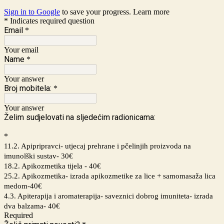
Sign in to Google
to save your progress.
Learn more
* Indicates required question
Email
*
Your email
Name
*
Your answer
Broj mobitela:
*
Your answer
Želim sudjelovati na sljedećim radionicama:
*
11.2. Apipripravci- utjecaj prehrane i pčelinjih proizvoda na
imunolški sustav- 30€
18.2. Apikozmetika tijela - 40€
25.2. Apikozmetika- izrada apikozmetike za lice + samomasaža lica
medom-40€
4.3. Apiterapija i aromaterapija- saveznici dobrog imuniteta- izrada
dva balzama- 40€
Required