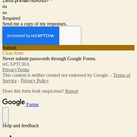
Želiš primati novosti?
*
da
ne
Required
Send me a copy of my responses.
Submit
Clear form
Never submit passwords through Google Forms.
reCAPTCHA
Privacy
Terms
This content is neither created nor endorsed by Google. -
Terms of
Service
-
Privacy Policy
Does this form look suspicious?
Report
Forms
Help and feedback