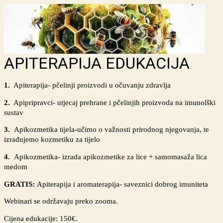
APITERAPIJA EDUKACIJA
1.
Apiterapija- pčelinji proizvodi u očuvanju zdravlja
2.
Apipripravci- utjecaj prehrane i pčelinjih proizvoda na imunolški
sustav
3.
Apikozmetika tijela
-
učimo o važnosti prirodnog njegovanja, te
izrađujemo kozmetiku za tijelo
4.
Apikozmetika- izrada apikozmetike za lice + samomasaža lica
medom
GRATIS:
Apiterapija i aromaterapija- saveznici dobrog imuniteta
Webinari se održavaju preko zooma.
Cijena edukacije: 150€.