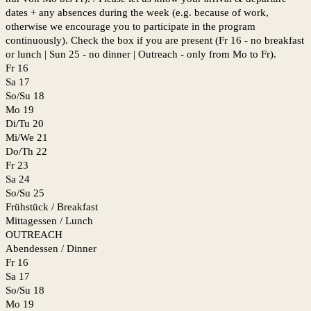
dates + any absences during the week (e.g. because of work,
otherwise we encourage you to participate in the program
continuously). Check the box if you are present (Fr 16 - no breakfast
or lunch | Sun 25 - no dinner | Outreach - only from Mo to Fr).
Fr 16
Sa 17
So/Su 18
Mo 19
Di/Tu 20
Mi/We 21
Do/Th 22
Fr 23
Sa 24
So/Su 25
Frühstück / Breakfast
Mittagessen / Lunch
OUTREACH
Abendessen / Dinner
Fr 16
Sa 17
So/Su 18
Mo 19