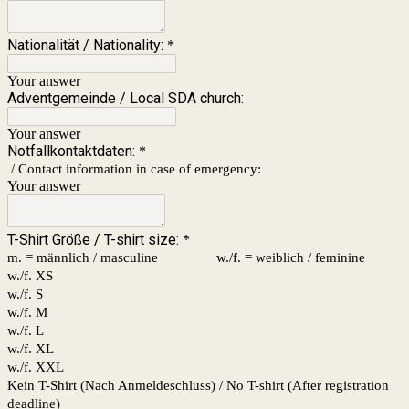
Nationalität / Nationality:
*
Your answer
Adventgemeinde / Local SDA church:
Your answer
Notfallkontaktdaten:
*
/ Contact information in case of emergency:
Your answer
T-Shirt Größe / T-shirt size:
*
m. = männlich / masculine w./f. = weiblich / feminine
w./f. XS
w./f. S
w./f. M
w./f. L
w./f. XL
w./f. XXL
Kein T-Shirt (Nach Anmeldeschluss) / No T-shirt (After registration
deadline)