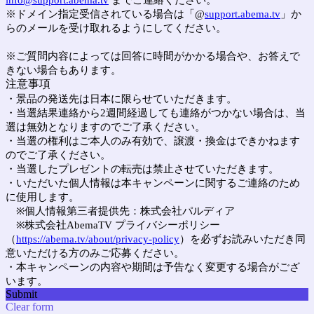
info@support.abema.tv
までご連絡ください。
※ドメイン指定受信されている場合は「@
support.abema.tv
」か
らのメールを受け取れるようにしてください。
※ご質問内容によっては回答に時間がかかる場合や、お答えで
きない場合もあります。
注意事項
・景品の発送先は日本に限らせていただきます。
・当選結果連絡から2週間経過しても連絡がつかない場合は、当
選は無効となりますのでご了承ください。
・当選の権利はご本人のみ有効で、譲渡・換金はできかねます
のでご了承ください。
・当選したプレゼントの転売は禁止させていただきます。
・いただいた個人情報は本キャンペーンに関するご連絡のため
に使用します。
※個人情報第三者提供先：株式会社パルディア
※株式会社AbemaTV プライバシーポリシー
（
https://abema.tv/about/privacy-policy
）を必ずお読みいただき同
意いただける方のみご応募ください。
・本キャンペーンの内容や期間は予告なく変更する場合がござ
います。
Submit
Clear form