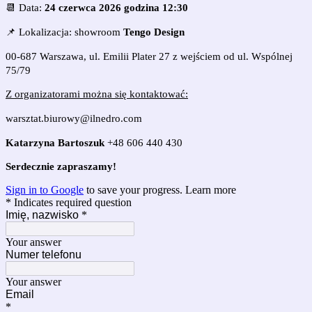
📆 Data:
24 czerwca
2026 godzina 12:30
📌 Lokalizacja: showroom
Tengo Design
00-687 Warszawa,
ul. Emilii Plater 27 z wejściem od ul. Wspólnej
75/79
Z organizatorami można się kontaktować:
warsztat.biurowy@ilnedro.com
Katarzyna Bartoszuk
+48 606 440 430
Serdecznie zapraszamy!
Sign in to Google
to save your progress.
Learn more
* Indicates required question
Imię, nazwisko
*
Your answer
Numer telefonu
Your answer
Email
*