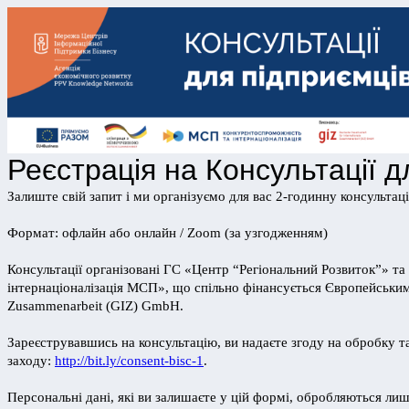
Реєстрація на Консультації 
Залиште свій запит і ми організуємо для вас 2-годинну консуль
Формат: офлайн або онлайн / Zoom (за узгодженням)
Консультації організовані ГС «Центр “Регіональний Розвиток”» 
інтернаціоналізація МСП», що спільно фінансується Європейським 
Zusammenarbeit (GIZ) GmbH.
Зареєструвавшись на консультацію, ви надаєте згоду на обробку т
заходу:
http://bit.ly/consent-bisc-1
.
Персональні дані, які ви залишаєте у цій формі, обробляються лиш