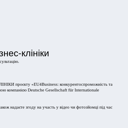
нес-клініки
сультацію.
-КЛІНІКИ проєкту «EU4Business: конкурентоспроможність та
 компанією Deutsche Gesellschaft für Internationale
 також надаєте згоду на участь у відео чи фотозйомці під час