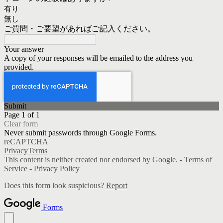
有り
無し
ご質問・ご要望があればご記入ください。
Your answer
A copy of your responses will be emailed to the address you
provided.
Submit
Page 1 of 1
Clear form
Never submit passwords through Google Forms.
reCAPTCHA
Privacy
Terms
This content is neither created nor endorsed by Google. -
Terms of
Service
-
Privacy Policy
Does this form look suspicious?
Report
Forms