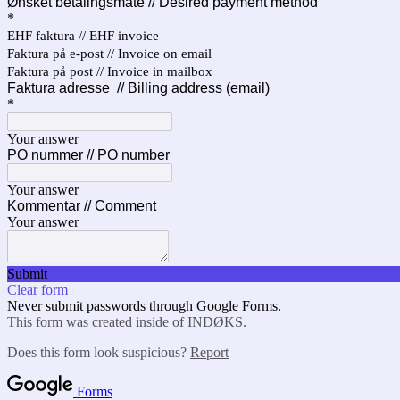
Ønsket betalingsmåte // Desired payment method
*
EHF faktura // EHF invoice
Faktura på e-post // Invoice on email
Faktura på post // Invoice in mailbox
Faktura adresse // Billing address (email)
*
Your answer
PO nummer // PO number
Your answer
Kommentar // Comment
Your answer
Submit
Clear form
Never submit passwords through Google Forms.
This form was created inside of INDØKS.
Does this form look suspicious?
Report
Forms