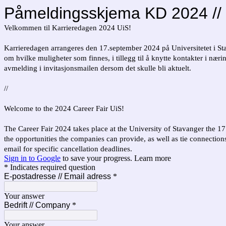
Påmeldingsskjema KD 2024 // 
Velkommen til Karrieredagen 2024 UiS!
Karrieredagen arrangeres den 17.september 2024 på Universitetet i Stav
om hvilke muligheter som finnes, i tillegg til å knytte kontakter i næri
avmelding i invitasjonsmailen dersom det skulle bli aktuelt.
//
Welcome to the 2024 Career Fair UiS!
The Career Fair 2024 takes place at the University of Stavanger the 17
the opportunities the companies can provide, as well as tie connections t
email for specific cancellation deadlines.
Sign in to Google
to save your progress.
Learn more
* Indicates required question
E-postadresse // Email adress
*
Your answer
Bedrift // Company
*
Your answer