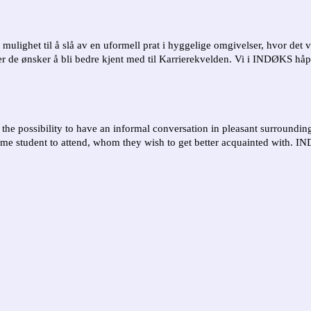
 mulighet til å slå av en uformell prat i hyggelige omgivelser, hvor det 
ter de ønsker å bli bedre kjent med til Karrierekvelden. Vi i INDØKS håpe
 the possibility to have an informal conversation in pleasant surroundin
some student to attend, whom they wish to get better acquainted with. IND