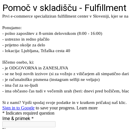
Pomoč v skladišču - Fulfillment 
Prvi e-commerce specializiran fulfillment center v Sloveniji, kjer se
Ponujamo:
- polno zaposlitev z 8-urnim delovnikom (8:00 - 16:00)
- ustrezno in redno plačilo
- prijetno okolje za delo
- lokacija: Ljubljana, Tržaška cesta 40
Iščemo osebo, ki:
- je ODGOVORNA in ZANESLJIVA
- se ne boji novih izzivov (si za vožnjo z viličarjem ali simpatično da
- je računalniško pismena (instagram selfiji ne veljajo)
- ima čut za so-ljudi
- ima občasno čas tudi v večernih urah (beri: dnevi pred božičem, blac
Si z nami? Vpiši spodaj svoje podatke in v kratkem pričakuj naš klic.
Sign in to Google
to save your progress.
Learn more
* Indicates required question
Ime & priimek
*