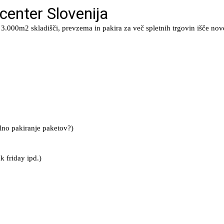
center Slovenija
 na 3.000m2 skladišči, prevzema in pakira za več spletnih trgovin išče n
rilno pakiranje paketov?)
k friday ipd.)