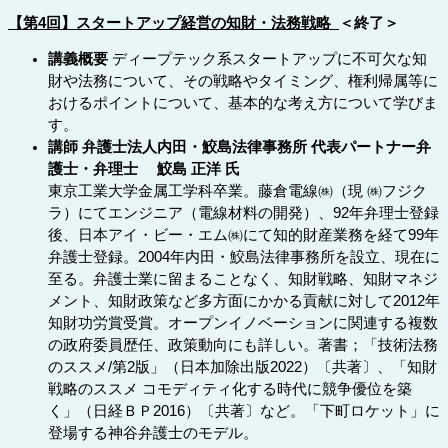
【第4回】スタートアップ経営の知財・法務戦略
＜終了＞
講義概要
ディープテック系スタートアップに不可欠な知
財や法務について、その戦略やタイミング、権利帰属等に
おけるポイントについて、基本的な考え方について学びま
す。
講師 弁護士法人内田・鮫島法律事務所 代表パートナー弁
護士・弁理士 鮫島 正洋 氏
東京工業大学金属工学科卒業。藤倉電線㈱（現 ㈱フジク
ラ）にてエンジニア（電線材料の開発）、92年弁理士登録
後、日本アイ・ビー・エム㈱にて知的財産業務を経て99年
弁護士登録。2004年内田・鮫島法律事務所を設立、現在に
至る。弁護士業に留まることなく、知財戦略、知財マネジ
メント、知財政策など多方面にかかる貢献に対して2012年
知財功労賞受賞。オープンイノベーションに関連する複数
の政府委員歴任、政策動向にも詳しい。著書；「技術法務
のススメ/第2版」（日本加除出版2022）〔共著〕、「知財
戦略のススメ コモディティ化する時代に競争優位を築
く」（日経ＢＰ2016）〔共著〕など。「下町ロケット」に
登場する神谷弁護士のモデル。