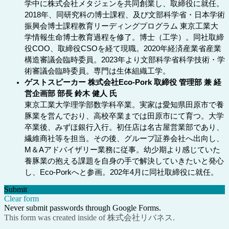
学中に株式会社メタジェンを共同創業し、取締役に就任。
2018年、同研究科の博士課程、及び文部科学省・日本学術
振興会博士課程教育リーディングプログラム 東京工業大
学情報生命博士教育過程を修了。博士（工学）。同社取締
役COO、取締役CSOを経て現職。2020年経済産業省産業
構造審議会臨時委員。2023年より文部科学省科学技術・学
術審議会臨時委員。専門は生体組織工学。
ゲストスピーカー 株式会社Eco-Pork 取締役 管理部 兼 経
営企画部 部長 鈴木 健人 氏
東京工業大学理学部数学科卒業。実家は愛知県田原市で養
豚業を営んでおり、高校卒業までは田原市にて育つ。大学
卒業後、みずほ銀行入行。初任店は名古屋営業部であり、
繊維商社等を担当。その後、グループ証券会社へ出向し、
M＆Aアドバイザリー業務に従事。幼少期より感じていた
養豚業の抱える課題を自身の手で解決していきたいと発心
し、Eco-Porkへと参画。202年4月に同社取締役に就任。
Submit
Clear form
Never submit passwords through Google Forms.
This form was created inside of 株式会社リバネス.