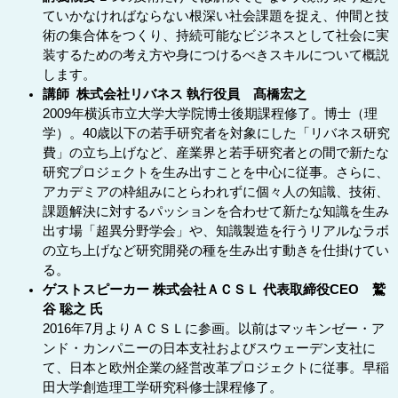
ていかなければならない根深い社会課題を捉え、仲間と技
術の集合体をつくり、持続可能なビジネスとして社会に実
装するための考え方や身につけるべきスキルについて概説
します。
講師 株式会社リバネス 執行役員 髙橋宏之
2009年横浜市立大学大学院博士後期課程修了。博士（理
学）。40歳以下の若手研究者を対象にした「リバネス研究
費」の立ち上げなど、産業界と若手研究者との間で新たな
研究プロジェクトを生み出すことを中心に従事。さらに、
アカデミアの枠組みにとらわれずに個々人の知識、技術、
課題解決に対するパッションを合わせて新たな知識を生み
出す場「超異分野学会」や、知識製造を行うリアルなラボ
の立ち上げなど研究開発の種を生み出す動きを仕掛けてい
る。
ゲストスピーカー 株式会社ＡＣＳＬ 代表取締役CEO 鷲
谷 聡之 氏
2016年7月よりＡＣＳＬに参画。以前はマッキンゼー・ア
ンド・カンパニーの日本支社およびスウェーデン支社に
て、日本と欧州企業の経営改革プロジェクトに従事。早稲
田大学創造理工学研究科修士課程修了。