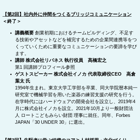
【第2回】社内外に仲間をつくるブリッジコミュニケーション
＜終了＞
講義概要
創業初期におけるチームビルディング、不足す
る技術やアセットなどを補完するための企業間連携等をつ
くっていくために重要なコミュニケーションの要諦を学び
ます。
講師 株式会社リバネス 執行役員 髙橋宏之
第1 回講師プロフィール参照
ゲストスピーカー 株式会社イノカ 代表取締役CEO 高倉
葉太 氏
1994年生まれ。東京大学工学部を卒業、同大学院暦本純一
研究室で機械学習を用いた楽器の練習支援の研究を行う。
在学時代にはハードウェアの開発会社を設立し、2019年4
月に株式会社イノカを設立。2021年10月より一般財団法
人 ロートこどもみらい財団 理事に就任。同年、Forbes
JAPAN「30 UNDER 30」に選出。