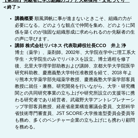
【第3回】先駆者に学ぶ組織のコアと人材採用・文化づくり
＜終了＞
講義概要
順風満帆に事が進まないときこそ、組織の力が
必要になる。どのような観点で仲間を集め、どのように関
係を築くのが強固な組織形成に求められるのか先駆者の生
の声に学びます。
講師 株式会社リバネス 代表取締役社長CCO 井上 浄
博士（薬学）、薬剤師。2002年、大学院在学中に理工系大
学生・大学院生のみでリバネスを設立。博士過程を修了
後、北里大学理学部助教および講師、京都大学大学院医学
研究科助教、慶應義塾大学特任准教授を経て、2018 年よ
り熊本大学薬学部先端薬学教授、慶應義塾大学薬学部客員
教授に就任・兼務。研究開発を行いながら、大学・研究機
関との共同研究事業の立ち上げや研究所設立の支援等に携
わる研究者であり経営者。武蔵野大学アントレプレナーシ
ップ学部客員教授、経産省産業構造審議会委員、文部科学
省技術専門審査員、JST SCORE-大学推進型委員会委員等
も務め、多くのベンチャー企業の立ち上げにも携わり顧問
を務める。