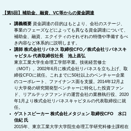
【第5回】補助金、融資、VC等からの資金調達
講義概要
資金調達の目的はもとより、会社のステージ、
事業のフェーズなどによっても異なる資金調達について、
補助金、融資、エクイティのそれぞれの特徴や準備するべ
き内容など体系的に説明します。
講師 株式会社リバネス 取締役CFO／株式会社リバネスキ
ャピタル 代表取締役社長 池上昌弘
東京工業大学生命理工学部卒業。技術経営修士
（MOT）。2002年6月に株式会社リバネスを立ち上げ、取
締役CFOに就任。これまでに50社以上のベンチャー企業
のコーポレート、ファイナンス面を支援。2014年12月よ
り大学発の研究開発型ベンチャーに特化した投資ファン
ド、リアルテックファンドの運営会社の業務執行役、2020
年1月より株式会社リバネスキャピタルの代表取締役に就
任。
ゲストスピーカー 株式会社メタジェン 取締役CFO 水口
佳紀 氏
2015年、東京工業大学大学院生命理工学研究科修士課程在