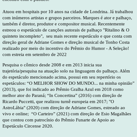
Atuou em hospitais por 10 anos na cidade de Londrina. Já trabalhou
com inúmeros artistas e grupos parceiros. Marques é ator e palhaço,
também é diretor, produtor e compositor musical. Recentemente
estreou o espetáculo de canções autorais de palhaço "Ritalino & O
quinteto incompleto", s
eu mais recente espetáculo e que conta com
direção geral de Adriane Gomes e direção musical de Tonho Costa
realizado por meio do incentivo do Prêmio do Humor - A Seleção!
com estreia em setembro de 2022
Pesquisa o cômico desde 2008 e em 2013 inicia sua
trajetória/pesquisa na atuação solo na linguagem do palhaço. Além
do espetáculo mencionado acima, possui em seu repertório os
espetáculos: “O MELHOR SHOW DO MUNDO... na minha opinião”
(2013), que foi indicado ao Prêmio Gralha Azul em 2018 como
melhor ator do Paraná; “In Concertina” (2016) com direção de
Ricardo Puccetti, que realizou turnê europeia em 2017; "O
AstroLábia" (2020) com direção de Adriane Gomes, estreado ao
vivo e online; “O Carteiro” (2021) com direção de Esio Magalhães
que contou com patrocínio do Prêmio Funarte de Apoio ao
Espetáculo Circense 2020.