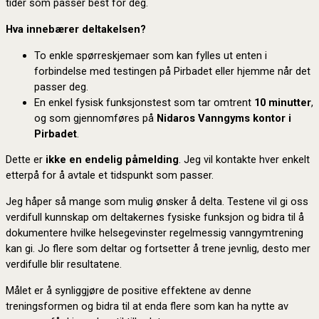
tider som passer best for deg.
Hva innebærer deltakelsen?
To enkle spørreskjemaer som kan fylles ut enten i
forbindelse med testingen på Pirbadet eller hjemme når det
passer deg.
En enkel fysisk funksjonstest som tar omtrent
10 minutter
,
og som gjennomføres på
Nidaros Vanngyms kontor i
Pirbadet
.
Dette er
ikke en endelig påmelding
. Jeg vil kontakte hver enkelt
etterpå for å avtale et tidspunkt som passer.
Jeg håper så mange som mulig ønsker å delta. Testene vil gi oss
verdifull kunnskap om deltakernes fysiske funksjon og bidra til å
dokumentere hvilke helsegevinster regelmessig vanngymtrening
kan gi. Jo flere som deltar og fortsetter å trene jevnlig, desto mer
verdifulle blir resultatene.
Målet er å synliggjøre de positive effektene av denne
treningsformen og bidra til at enda flere som kan ha nytte av