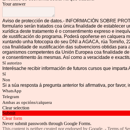
Your answer
Aviso de protección de datos.- INFORMACIÓN SOBRE PROTEC
formulario serán tratados coa única finalidade de establecer 
xurídica deste tratamento é o consentimento expreso e inequí
de xustificación do programa. Poderá opoñerse en calquera mom
xuntando unha fotocopia do seu DNI a AGACA, rúa Tomiño, 22
coa finalidade de xustificación das subvencions obtidas para 
organismos competentes da Unión Europea coa finalidade de x
e consentimento ás mesmas. Así como a veracidade e exactit
Sí autorizo
Interésache recibir información de futuros cursos que impar
Sí
Non
Si a súa resposta á pregunta anterior foi afirmativa, por favor, 
WhatsApp
Telegram
Ambas as opcións/calquera
Clear selection
Submit
Clear form
Never submit passwords through Google Forms.
This content is neither created nor endorsed by Google. -
Terms of Se