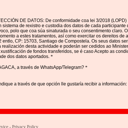
CIÓN DE DATOS: De conformidade coa lei 3/2018 (LOPD) info
un sistema de rexistro e custodia dos datos de cada participant
voco, polo que coa súa sinaturada o seu consentimento claro. 
ento a estes tratamentos, así como exercitar os dereitos de acc
 entlo, CP: 15703, Santiago de Compostela. Os seus datos ser
a realización desta actividade e poderán ser cedidos ao Minist
ustificación de fondos transferidos, se é caso Acepto as cond
ude dos datos aportados.
*
ta AGACA, a través de WhatsApp/Telegram?
*
indique a través de que opción lle gustaría recibir a información:
rvice
-
Privacy Policy