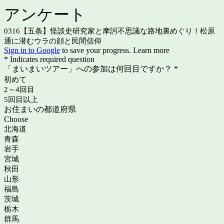
アンケート
0316【五条】怪談史研究家と摩訶不思議な路地裏めぐり！松原
通に潜むウラの顔と民間信仰
Sign in to Google
to save your progress.
Learn more
* Indicates required question
「まいまいツアー」への参加は何回目ですか？
*
初めて
2～4回目
5回目以上
お住まいの都道府県
Choose
北海道
青森
岩手
宮城
秋田
山形
福島
茨城
栃木
群馬