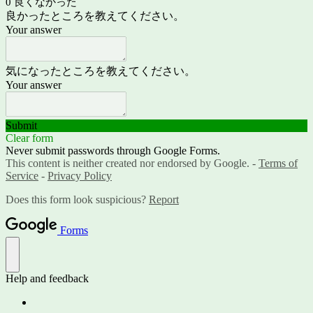
0 良くなかった
良かったところを教えてください。
Your answer
気になったところを教えてください。
Your answer
Submit
Clear form
Never submit passwords through Google Forms.
This content is neither created nor endorsed by Google. -
Terms of
Service
-
Privacy Policy
Does this form look suspicious?
Report
Forms
Help and feedback