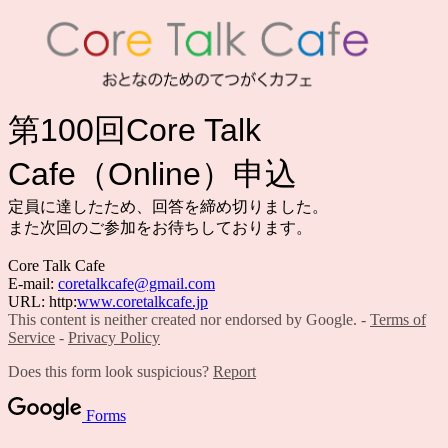
第100回Core Talk
Cafe（Online）申込
定員に達したため、回答を締め切りました。
また次回のご参加をお待ちしております。
Core Talk Cafe
E-mail:
coretalkcafe@gmail.com
URL: http:
www.coretalkcafe.jp
This content is neither created nor endorsed by Google. -
Terms of
Service
-
Privacy Policy
Does this form look suspicious?
Report
Forms