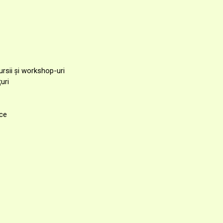
rsii și workshop-uri
uri
ice