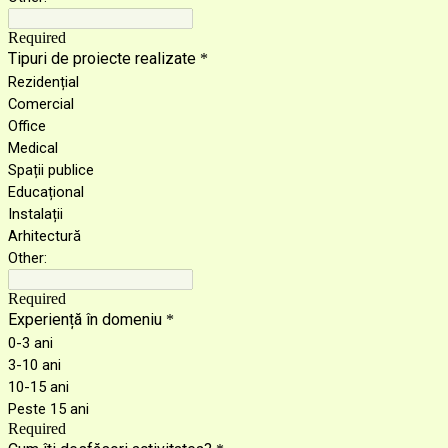
Required
Tipuri de proiecte realizate
*
Rezidențial
Comercial
Office
Medical
Spații publice
Educațional
Instalații
Arhitectură
Other:
Required
Experiență în domeniu
*
0-3 ani
3-10 ani
10-15 ani
Peste 15 ani
Required