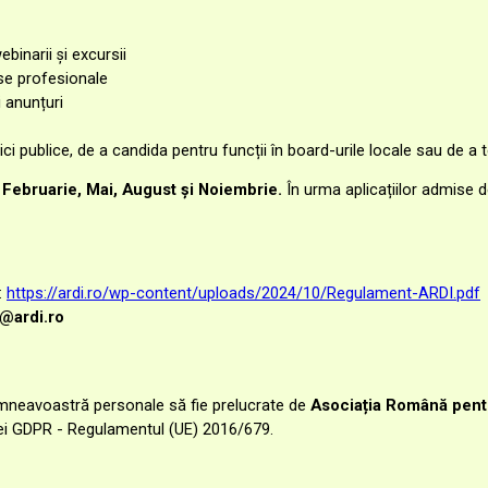
binarii și excursii
rse profesionale
 anunțuri
ici publice, de a candida pentru funcții în board-urile locale sau
de a t
le Februarie, Mai, August și Noiembrie.
În urma aplicațiilor admise d
:
https://ardi.ro/wp-content/uploads/2024/10/Regulament-ARDI.pdf
@ardi.ro
umneavoastră personale să fie prelucrate de
Asociația Română pentr
iei GDPR -
Regulamentul (UE) 2016/679.