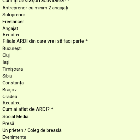
Cum îți desfășori activitatea?
*
Antreprenor cu minim 2 angajați
Soloprenor
Freelancer
Angajat
Required
Filiala ARDI din care vrei să faci parte
*
București
Cluj
Iași
Timișoara
Sibiu
Constanța
Brașov
Oradea
Required
Cum ai aflat de ARDI?
*
Social Media
Presă
Un prieten / Coleg de breaslă
Evenimente