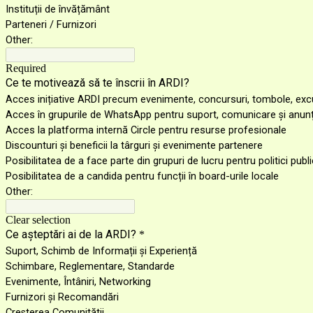
Instituții de învățământ
Parteneri / Furnizori
Other:
Required
Ce te motivează să te înscrii în ARDI?
Acces inițiative ARDI precum evenimente, concursuri, tombole, excu
Acces în grupurile de WhatsApp pentru suport, comunicare și anunț
Acces la platforma internă Circle pentru resurse profesionale
Discounturi și beneficii la târguri și evenimente partenere
Posibilitatea de a face parte din grupuri de lucru pentru politici publ
Posibilitatea de a candida pentru funcții în board-urile locale
Other:
Clear selection
Ce așteptări ai de la ARDI?
*
Suport, Schimb de Informații și Experiență
Schimbare, Reglementare, Standarde
Evenimente, Întâniri, Networking
Furnizori și Recomandări
Creșterea Comunității