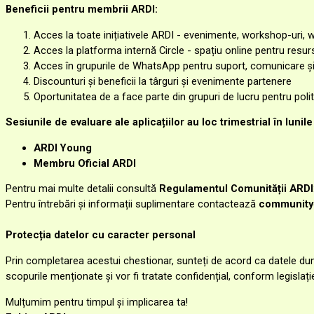
Beneficii pentru membrii ARDI:
Acces la toate inițiativele ARDI - evenimente, workshop-uri, we
Acces la platforma internă Circle - spațiu online pentru resu
Acces în grupurile de WhatsApp pentru suport, comunicare și
Discounturi și beneficii la târguri și evenimente partenere
Oportunitatea de a face parte din grupuri de lucru pentru polit
Sesiunile de evaluare ale aplicațiilor au loc trimestrial în luni
ARDI Young
Membru Oficial ARDI
Pentru mai multe detalii consultă
Regulamentul Comunității ARDI
Pentru întrebări și informații suplimentare contactează
community
Protecția datelor cu caracter personal
Prin completarea acestui chestionar, sunteți de acord ca datele d
scopurile menționate și vor fi tratate confidențial, conform legislaț
Mulțumim pentru timpul și implicarea ta!