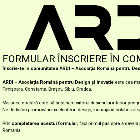
FORMULAR ÎNSCRIERE ÎN CO
Înscrie-te în comunitatea ARDI – Asociația Română pentru Des
ARDI – Asociația Română pentru Design și Inovație
este cea mai
Timișoara, Constanța, Brașov, Sibiu, Oradea.
Misiunea noastră este să susținem viitorul designului interior prin
p
Ne dedicăm promovării excelenței în design, încurajând colaborarea, 
Prin
completarea acestui formular
, faci primul pas spre a deveni p
Romania.