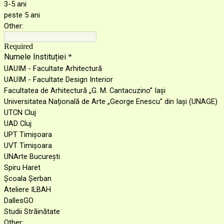
3-5 ani
peste 5 ani
Other:
Required
Numele Instituției
*
UAUIM - Facultate Arhitectură
UAUIM - Facultate Design Interior
Facultatea de Arhitectură „G. M. Cantacuzino” Iași
Universitatea Națională de Arte „George Enescu” din Iași (UNAGE)
UTCN Cluj
UAD Cluj
UPT Timișoara
UVT Timișoara
UNArte București
Spiru Haret
Școala Șerban
Ateliere ILBAH
DallesGO
Studii Străinătate
Other: