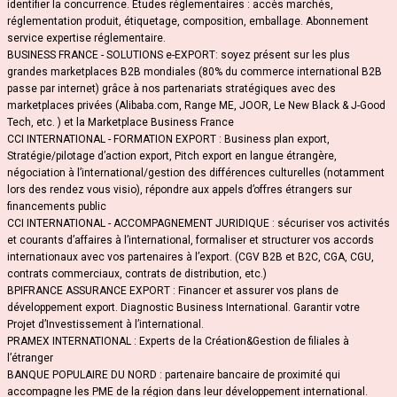
identifier la concurrence. Etudes réglementaires : accès marchés,
réglementation produit, étiquetage, composition, emballage. Abonnement
service expertise réglementaire.
BUSINESS FRANCE - SOLUTIONS e-EXPORT: soyez présent sur les plus
grandes marketplaces B2B mondiales (80% du commerce international B2B
passe par internet) grâce à nos partenariats stratégiques avec des
marketplaces privées (Alibaba.com, Range ME, JOOR, Le New Black & J-Good
Tech, etc. ) et la Marketplace Business France
CCI INTERNATIONAL - FORMATION EXPORT : Business plan export,
Stratégie/pilotage d’action export, Pitch export en langue étrangère,
négociation à l’international/gestion des différences culturelles (notamment
lors des rendez vous visio), répondre aux appels d’offres étrangers sur
financements public
CCI INTERNATIONAL - ACCOMPAGNEMENT JURIDIQUE : sécuriser vos activités
et courants d’affaires à l’international, formaliser et structurer vos accords
internationaux avec vos partenaires à l’export. (CGV B2B et B2C, CGA, CGU,
contrats commerciaux, contrats de distribution, etc.)
BPIFRANCE ASSURANCE EXPORT : Financer et assurer vos plans de
développement export. Diagnostic Business International. Garantir votre
Projet d’Investissement à l’international.
PRAMEX INTERNATIONAL : Experts de la Création&Gestion de filiales à
l’étranger
BANQUE POPULAIRE DU NORD : partenaire bancaire de proximité qui
accompagne les PME de la région dans leur développement international.