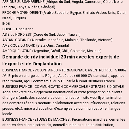
AFRIQUE SUBSAHARIENNE (Afrique du Sud, Angola, Cameroun, Côte d’Ivoire,
Ethiopie, Kenya, Nigéria, Sénégal)
PROCHE MOYEN ORIENT (Arabie Saoudite, Egypte, Emirats Arabes Unis, Qatar,
Israël, Turquie)
INDE
CHINE – Hong Kong
ASIE du NORD EST (Corée du Sud, Japon, Taïwan)
ASEAN- OCEANIE (Australie, Indonésie, Malaisie, Thailande, Vietnam)
AMERIQUE DU NORD (Etats-Unis, Canada)
AMERIQUE LATINE (Argentine, Brésil, Chili, Colombie, Mexique)
Demande de rdv individuel 20 min avec les experts de
l'export et de l'implantation
BUSINESS FRANCE - VOLONTAIRES INTERNATIONAUX en ENTREPRISE : 5 000€
/V.I.E. pris en charge par la Région, Accès aux 60 000 CV candidats, appui au
recrutement, appui commercial du V.I.E. par le bureau Business France
BUSINESS FRANCE - COMMUNICATION COMMERCIALE / STRATEGIE DIGITALE :
Accélérer votre développement international et votre prospection de clients
étrangers (audit des supports de communication - site web, flyer, animation
des comptes réseaux sociaux, collaboration avec des influenceurs, relations
presse, etc.), mise à disposition d'exemples de communication en langue
locale
BUSINESS FRANCE - ETUDES DE MARCHES : Priorisations marchés, cerner les
attentes des clients potentiels, conseil sur les circuits de distribution,