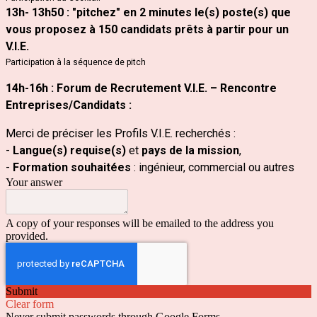
13h- 13h50 : "
pitchez" en 2 minutes le(s) poste(s) que
vous proposez à 150 candidats prêts à partir pour un
V.I.E.
Participation à la séquence de pitch
14h-16h : Forum de Recrutement V.I.E. – Rencontre
Entreprises/Candidats :
Merci de préciser les Profils V.I.E. recherchés :
-
Langue(s) requise(s)
et
pays de la mission
,
-
Formation souhaitées
: ingénieur, commercial ou autres
Your answer
A copy of your responses will be emailed to the address you
provided.
Submit
Clear form
Never submit passwords through Google Forms.