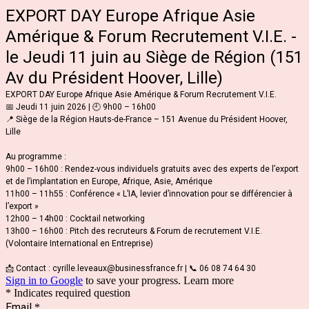
EXPORT DAY Europe Afrique Asie
Amérique & Forum Recrutement V.I.E. -
le Jeudi 11 juin au Siège de Région (151
Av du Président Hoover, Lille)
EXPORT DAY Europe Afrique Asie Amérique & Forum Recrutement V.I.E.
📅 Jeudi 11 juin 2026 | 🕘 9h00 – 16h00
📍 Siège de la Région Hauts-de-France – 151 Avenue du Président Hoover,
Lille
Au programme :
9h00 – 16h00 : Rendez-vous individuels gratuits avec des experts de l’export
et de l’implantation en Europe, Afrique, Asie, Amérique
11h00 – 11h55 : Conférence
« L’IA, levier d’innovation pour se différencier à
l’export »
12h00 – 14h00 : Cocktail networking
13h00 – 16h00 : Pitch des recruteurs & Forum de recrutement V.I.E.
(Volontaire International en Entreprise)
📩 Contact : cyrille.leveaux@businessfrance.fr | 📞 06 08 74 64 30
Sign in to Google
to save your progress.
Learn more
* Indicates required question
Email
*