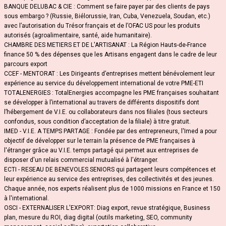
BANQUE DELUBAC & CIE : Comment se faire payer par des clients de pays
sous embargo ? (Russie, Biélorussie, Iran, Cuba, Venezuela, Soudan, etc.)
avec l’autorisation du Trésor français et de l’OFAC US pour les produits
autorisés (agroalimentaire, santé, aide humanitaire).
CHAMBRE DES METIERS ET DE L'ARTISANAT : La Région Hauts-de-France
finance 50 % des dépenses que les Artisans engagent dans le cadre de leur
parcours export
CCEF - MENTORAT : Les Dirigeants d’entreprises mettent bénévolement leur
expérience au service du développement international de votre PME-ETI
TOTALENERGIES : TotalEnergies accompagne les PME françaises souhaitant
se développer à l’international au travers de différents dispositifs dont
l’hébergement de V.I.E. ou collaborateurs dans nos filiales (tous secteurs
confondus, sous condition d’acceptation de la filiale) à titre gratuit.
IMED - V.I.E. A TEMPS PARTAGE : Fondée par des entrepreneurs, l'Imed a pour
objectif de développer sur le terrain la présence de PME françaises à
l'étranger grâce au V.I.E. temps partagé qui permet aux entreprises de
disposer d'un relais commercial mutualisé à l'étranger.
ECTI - RESEAU DE BENEVOLES SENIORS qui partagent leurs compétences et
leur expérience au service des entreprises, des collectivités et des jeunes.
Chaque année, nos experts réalisent plus de 1000 missions en France et 150
à l'international.
OSCI - EXTERNALISER L'EXPORT: Diag export, revue stratégique, Business
plan, mesure du ROI, diag digital (outils marketing, SEO, community