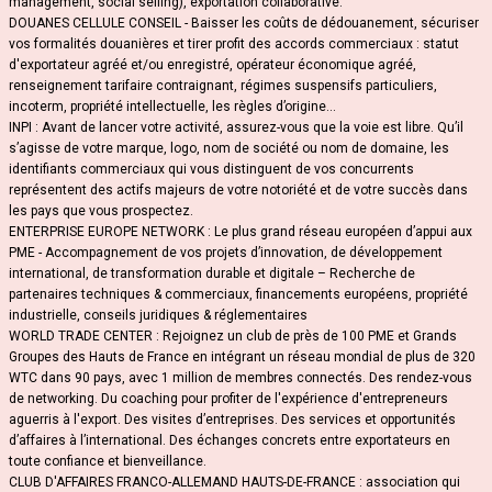
management, social selling), exportation collaborative.
DOUANES CELLULE CONSEIL - Baisser les coûts de dédouanement, sécuriser
vos formalités douanières et tirer profit des accords commerciaux : statut
d'exportateur agréé et/ou enregistré, opérateur économique agréé,
renseignement tarifaire contraignant, régimes suspensifs particuliers,
incoterm, propriété intellectuelle, les règles d’origine...
INPI : Avant de lancer votre activité, assurez-vous que la voie est libre. Qu’il
s’agisse de votre marque, logo, nom de société ou nom de domaine, les
identifiants commerciaux qui vous distinguent de vos concurrents
représentent des actifs majeurs de votre notoriété et de votre succès dans
les pays que vous prospectez.
ENTERPRISE EUROPE NETWORK : Le plus grand réseau européen d’appui aux
PME - Accompagnement de vos projets d’innovation, de développement
international, de transformation durable et digitale – Recherche de
partenaires techniques & commerciaux, financements européens, propriété
industrielle, conseils juridiques & réglementaires
WORLD TRADE CENTER : Rejoignez un club de près de 100 PME et Grands
Groupes des Hauts de France en intégrant un réseau mondial de plus de 320
WTC dans 90 pays, avec 1 million de membres connectés. Des rendez-vous
de networking. Du coaching pour profiter de l'expérience d'entrepreneurs
aguerris à l'export. Des visites d’entreprises. Des services et opportunités
d’affaires à l’international. Des échanges concrets entre exportateurs en
toute confiance et bienveillance.
CLUB D'AFFAIRES FRANCO-ALLEMAND HAUTS-DE-FRANCE : association qui