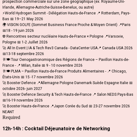
prospection commerciale sur une zone géographique (ex. Royaume-Uni-
Irlande, Allemagne-Autriche-Suisse-Benelux, ou autre)
⚡World Hydrogen Summit - Délégation Hauts-de-France 📍 Rotterdam, Pays-
Bas 📅 19–21 May 2026
🌍 VISION GOLFE (Sommet Business France Proche & Moyen Orient) 📍Paris
📅18 - 19 juin 2026
☢️ Rencontres secteur nucléaire Hauts-de-France × Pologne 📍Varsovie,
Pologne 📅 1-2 Juillet 2026
🚀 All In Event | IA & Tech Rev3 Canada - DataCenter USA📍 Canada USA 2026
📅13-18 septembre 2026
🥂🍽️ Tour Oenogastronomique des Régions de France – Pavillon Hauts-de-
France - 📍 Milan, Italie 📅 9 - 10 novembre 2026
🥂🍽️ PLMA – Pavillon Hauts-de-France Produits Alimentaires - 📍 Chicago,
États-Unis 📅 15 -17 novembre 2026
🚀 Booster Defence 📍Allemagne Pologne Danemark Suède Espagne Italie 📅
octobre 2026- juin 2027
🚀 Booster Defence Security & Tech Hauts-de-France 📍 Salon NEDS Pays-Bas
📅16-19 novembre 2026
🚀 Booster Hauts-de-France 📍Japon Corée du Sud 📅 23-27 novembre 2026
NEANT
Required
12h-14h : Cocktail Déjeunatoire de Networking