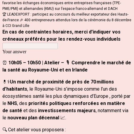
favorise les échanges économiques entre entreprises françaises (TPE-
PME/PMI) et allemandes (KMU) sur l’espace franco-allemand et DACH
🏆 LEADEXPORT : participez au concours du meilleur exportateur des Hauts-
de-France 🎉 400 entrepreneurs attendus lors de la cérémonie du 8 décembre
à CCI Grand Lille
En cas de contraintes horaires, merci d’indiquer vos
créneaux préférés pour les rendez-vous individuels
Your answer
⏰
10h05 – 10h50 | Atelier –
🎙️
Comprendre le marché de
la santé au Royaume‑Uni et en Irlande
💊⚕️
Un marché de proximité de près de 70 millions
d’habitants
, le Royaume‑Uni s’impose comme l’un des
écosystèmes santé les plus dynamiques d’Europe , porté par
le
NHS
, des
priorités politiques renforcées en matière
de santé
et des
investissements majeurs
, notamment via
le
nouveau plan décennal
📈.
🔍 Cet atelier vous proposera :