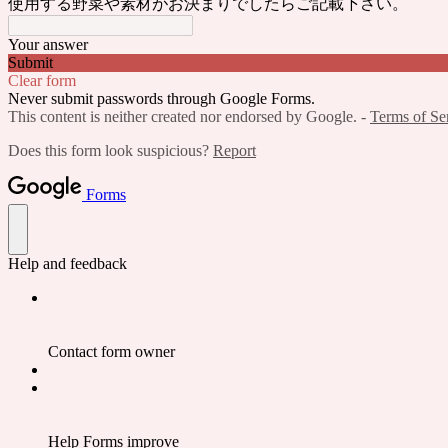
使用する野菜や素材がお決まりでしたらご記載下さい。
Your answer
Submit
Clear form
Never submit passwords through Google Forms.
This content is neither created nor endorsed by Google. -
Terms of Se
Does this form look suspicious?
Report
Forms
Help and feedback
Contact form owner
Help Forms improve