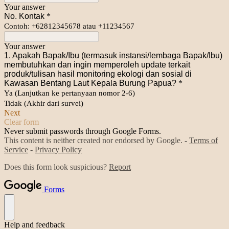
Your answer
No. Kontak
*
Contoh: +62812345678 atau +11234567
Your answer
1. Apakah Bapak/Ibu (termasuk instansi/lembaga Bapak/Ibu)
membutuhkan dan ingin memperoleh update terkait
produk/tulisan hasil monitoring ekologi dan sosial di
Kawasan Bentang Laut Kepala Burung Papua?
*
Ya (Lanjutkan ke pertanyaan nomor 2-6)
Tidak (Akhir dari survei)
Next
Clear form
Never submit passwords through Google Forms.
This content is neither created nor endorsed by Google. -
Terms of
Service
-
Privacy Policy
Does this form look suspicious?
Report
Forms
Help and feedback