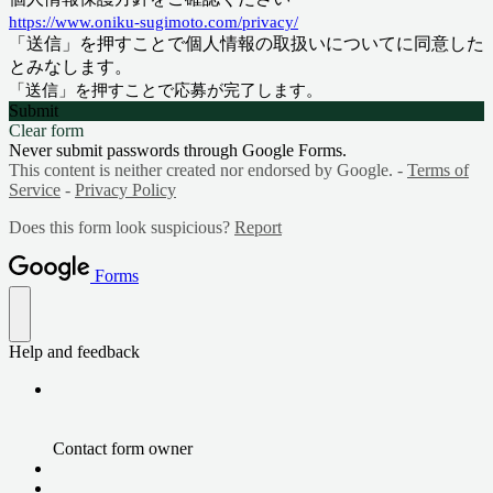
https://www.oniku-sugimoto.com/privacy/
「送信」を押すことで個人情報の取扱いについてに同意した
とみなします。
「送信」を押すことで応募が完了します。
Submit
Clear form
Never submit passwords through Google Forms.
This content is neither created nor endorsed by Google. -
Terms of
Service
-
Privacy Policy
Does this form look suspicious?
Report
Forms
Help and feedback
Contact form owner