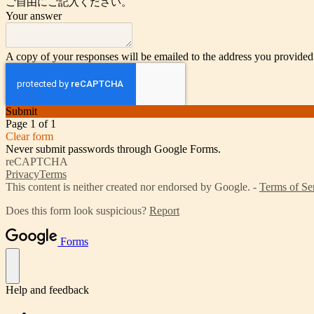
ご自由にご記入ください。
Your answer
A copy of your responses will be emailed to the address you provided
Submit
Page 1 of 1
Clear form
Never submit passwords through Google Forms.
reCAPTCHA
Privacy
Terms
This content is neither created nor endorsed by Google. -
Terms of Se
Does this form look suspicious?
Report
Forms
Help and feedback