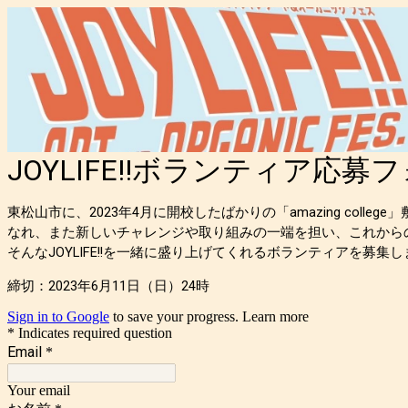
JOYLIFE!!ボランティア応募
東松山市に、2023年4月に開校したばかりの「amazing col
なれ、また新しいチャレンジや取り組みの一端を担い、これからの未
そんな
JOYLIFE!!
を一緒に盛り上げてくれるボランティアを募集し
締切：
2023
年
6
月
11
日（日）
24
時
Sign in to Google
to save your progress.
Learn more
* Indicates required question
Email
*
Your email