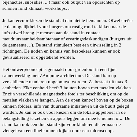
bijenacties, subsidies, ...) maar ook output van opdrachten op
scholen rond klimaat, workshops, ..
Je kan ervoor kiezen de stand al dan niet te bemannen. Ofwel creëer
je de mogelijkheid voor burgers om rustig rond te kijken naar de
info ofwel breng je mensen aan de stand in contact
met duurzaamheidsambtenaar of ervaringsdeskundigen (burgers uit
de gemeente, ..). De stand stimuleert best een uitwisseling in 2
richtingen. De noden en kennis van bezoekers kunnen er ook
gevisualiseerd of opgetekend worden.
Het ontwerp/concept is gemaakt door groenloof in een fijne
samenwerking met ZAmpone architectuur. De stand kan op
verschillende manieren opgebouwd worden .Ze bestaat uit max 3
eenheden. Elke eenheid heeft 3 houten boxen met metalen vlakken.
Er zijn verschillende magnetische foto's ter beschikking om op de
metalen vlakken te hangen. Aan de open kant/of boven op de boxen
kunnen folders, info van duurzame initiatieven uit de buurt gelegd
worden. Je kan er ook voor kiezen om de lokale appelboer in de
belangstelling te zetten en appels leggen om mee te nemen of... De
stand kan ook een doe-stand zijn voor kinderen die er naar de
vleugel van een libel kunnen kijken door een microscoop.