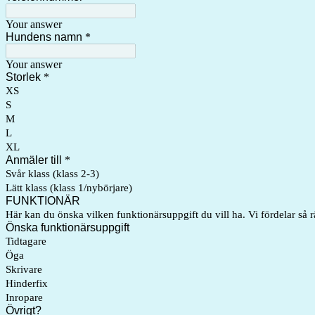
Your answer
Hundens namn
*
Your answer
Storlek
*
XS
S
M
L
XL
Anmäler till
*
Svår klass (klass 2-3)
Lätt klass (klass 1/nybörjare)
FUNKTIONÄR
Här kan du önska vilken funktionärsuppgift du vill ha. Vi fördelar så r
Önska funktionärsuppgift
Tidtagare
Öga
Skrivare
Hinderfix
Inropare
Övrigt?