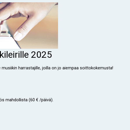
leirille 2025
lle musiikin harrastajille, joilla on jo aiempaa soittokokemusta!
s mahdollista (60 € /päivä).