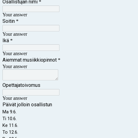
Osallistujan nimi
*
Your answer
Soitin
*
Your answer
Ikä
*
Your answer
Aiemmat musiikkiopinnot
*
Your answer
Opettajatoivomus
Your answer
Päivät jolloin osallistun
Ma 9.6.
Ti 10.6.
Ke 11.6.
To 12.6.