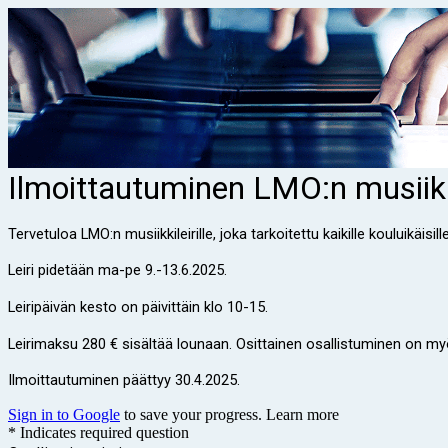
Ilmoittautuminen LMO:n musiikki
Tervetuloa LMO:n musiikkileirille, joka tarkoitettu kaikille kouluikäisi
Leiri pidetään ma-pe 9.-13.6.2025.
Leiripäivän kesto on päivittäin klo 10-15.
Leirimaksu 280 € sisältää lounaan.
Osittainen osallistuminen on myö
Ilmoittautuminen päättyy 30.4.2025.
Sign in to Google
to save your progress.
Learn more
* Indicates required question