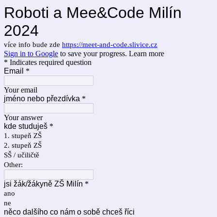
Roboti a Mee&Code Milín
2024
více info bude zde
https://meet-and-code.slivice.cz
Sign in to Google
to save your progress.
Learn more
* Indicates required question
Email
*
Your email
jméno nebo přezdívka
*
Your answer
kde studuješ
*
1. stupeň ZŠ
2. stupeň ZŠ
SŠ / učiličtě
Other:
jsi žák/žákyně ZŠ Milín
*
ano
ne
něco dalšího co nám o sobě chceš říci