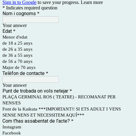
Sign in to Google
to save your progress.
Learn more
* Indicates required question
Nom i cognoms
*
Your answer
Edat
*
Menor d'edat
de 18 a 25 anys
de 26 a 35 anys
de 36 a 55 anys
de 56 a 70 anys
Major de 70 anys
Telèfon de contacte
*
Your answer
Punt de trobada on vols netejar
*
PLAÇA GERMINAL ROS ( TEATRE) - RECOMANAT PER
NENS/ES
Font de la Kaikuta ***IMPORTANT!! SI ETS ADULT I VENS
SENSE NENS ET NECESSITEM AQUÍ***
Com t'has assabentat de l'acte?
*
Instagram
Facebook