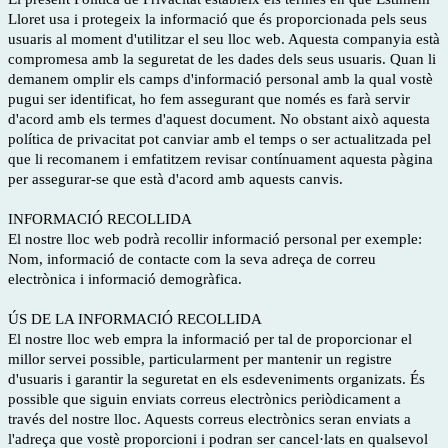
Lloret usa i protegeix la informació que és proporcionada pels seus
usuaris al moment d'utilitzar el seu lloc web. Aquesta companyia està
compromesa amb la seguretat de les dades dels seus usuaris. Quan li
demanem omplir els camps d'informació personal amb la qual vostè
pugui ser identificat, ho fem assegurant que només es farà servir
d'acord amb els termes d'aquest document. No obstant això aquesta
política de privacitat pot canviar amb el temps o ser actualitzada pel
que li recomanem i emfatitzem revisar contínuament aquesta pàgina
per assegurar-se que està d'acord amb aquests canvis.
INFORMACIÓ RECOLLIDA
El nostre lloc web podrà recollir informació personal per exemple:
Nom, informació de contacte com la seva adreça de correu
electrònica i informació demogràfica.
ÚS DE LA INFORMACIÓ RECOLLIDA
El nostre lloc web empra la informació per tal de proporcionar el
millor servei possible, particularment per mantenir un registre
d'usuaris i garantir la seguretat en els esdeveniments organizats. És
possible que siguin enviats correus electrònics periòdicament a
través del nostre lloc. Aquests correus electrònics seran enviats a
l'adreça que vostè proporcioni i podran ser cancel·lats en qualsevol