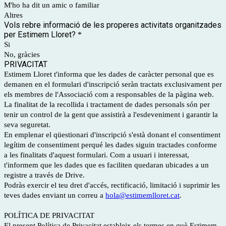
M'ho ha dit un amic o familiar
Altres
Vols rebre informació de les properes activitats organitzades
per Estimem Lloret?
*
Si
No, gràcies
PRIVACITAT
Estimem Lloret t'informa que les dades de caràcter personal que es
demanen en el formulari d'inscripció seràn tractats exclusivament per
els membres de l'Associació com a responsables de la pàgina web.
La finalitat de la recollida i tractament de dades personals són per
tenir un control de la gent que assistirà a l'esdeveniment i garantir la
seva seguretat.
En emplenar el qüestionari d'inscripció s'està donant el consentiment
legítim de consentiment perqué les dades siguin tractades conforme
a les finalitats d'aquest formulari. Com a usuari i interessat,
t'informem que les dades que es faciliten quedaran ubicades a un
registre a través de Drive.
Podràs exercir el teu dret d'accés, rectificació, limitació i suprimir les
teves dades enviant un correu a
hola@estimemlloret.cat
.
POLÍTICA DE PRIVACITAT
El present Política de Privacitat estableix els termes en què Estimem