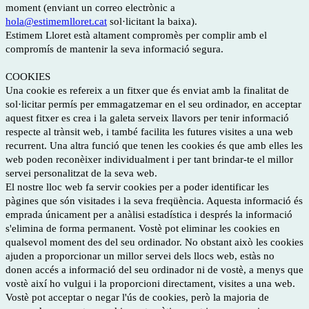
moment (enviant un correo electrònic a
hola@estimemlloret.cat
sol·licitant la baixa).
Estimem Lloret està altament compromès per complir amb el
compromís de mantenir la seva informació segura.
COOKIES
Una cookie es refereix a un fitxer que és enviat amb la finalitat de
sol·licitar permís per emmagatzemar en el seu ordinador, en acceptar
aquest fitxer es crea i la galeta serveix llavors per tenir informació
respecte al trànsit web, i també facilita les futures visites a una web
recurrent. Una altra funció que tenen les cookies és que amb elles les
web poden reconèixer individualment i per tant brindar-te el millor
servei personalitzat de la seva web.
El nostre lloc web fa servir cookies per a poder identificar les
pàgines que són visitades i la seva freqüència. Aquesta informació és
emprada únicament per a anàlisi estadística i després la informació
s'elimina de forma permanent. Vostè pot eliminar les cookies en
qualsevol moment des del seu ordinador. No obstant això les cookies
ajuden a proporcionar un millor servei dels llocs web, estàs no
donen accés a informació del seu ordinador ni de vostè, a menys que
vostè així ho vulgui i la proporcioni directament, visites a una web.
Vostè pot acceptar o negar l'ús de cookies, però la majoria de