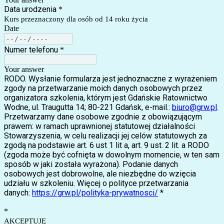
Data urodzenia
*
Kurs przeznaczony dla osób od 14 roku życia
Date
Numer telefonu
*
Your answer
​RODO. Wysłanie formularza jest jednoznaczne z wyrażeniem
zgody na przetwarzanie moich danych osobowych przez
organizatora szkolenia, którym jest Gdańskie Ratownictwo
Wodne, ul. Traugutta 14; 80-221 Gdańsk, e-mail.:
biuro@grw.pl
.
Przetwarzamy dane osobowe zgodnie z obowiązującym
prawem: w ramach uprawnionej statutowej działalności
Stowarzyszenia, w celu realizacji jej celów statutowych za
zgodą na podstawie art. 6 ust 1 lit a, art. 9 ust. 2 lit. a RODO
(zgoda może być cofnięta w dowolnym momencie, w ten sam
sposób w jaki została wyrażona). Podanie danych
osobowych jest dobrowolne, ale niezbędne do wzięcia
udziału w szkoleniu. Więcej o polityce przetwarzania
danych:
https://grw.pl/polityka-prywatnosci/
*
*
AKCEPTUJĘ