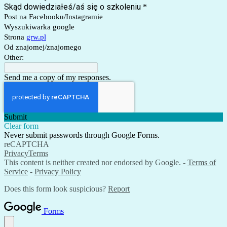
Skąd dowiedziałeś/aś się o szkoleniu
*
Post na Facebooku/Instagramie
Wyszukiwarka google
Strona
grw.pl
Od znajomej/znajomego
Other:
Send me a copy of my responses.
Submit
Clear form
Never submit passwords through Google Forms.
reCAPTCHA
Privacy
Terms
This content is neither created nor endorsed by Google. -
Terms of
Service
-
Privacy Policy
Does this form look suspicious?
Report
Forms