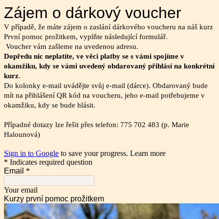
Zájem o dárkový voucher
V případě, že máte zájem o zaslání dárkového voucheru na náš kurz
První pomoc prožitkem, vyplňte následující formulář.
Voucher vám zašleme na uvedenou adresu.
Dopředu nic neplatíte, ve věci platby se s vámi spojíme v
okamžiku, kdy se vámi uvedený obdarovaný přihlásí na konkrétní
kurz
.
Do kolonky e-mail uvádějte svůj e-mail (dárce). Obdarovaný bude
mít na přihlášení QR kód na voucheru, jeho e-mail potřebujeme v
okamžiku, kdy se bude hlásit.
Případné dotazy lze řešit přes telefon:
775 702 483 (p. Marie 
Halounová)
Sign in to Google
to save your progress.
Learn more
* Indicates required question
Email
*
Your email
Kurzy první pomoc prožitkem