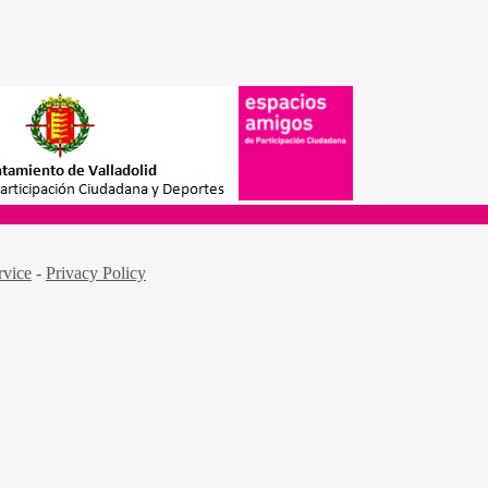
rvice
-
Privacy Policy