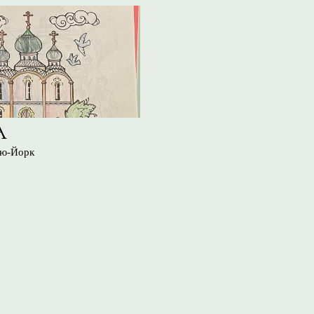
А
ью-Йорк