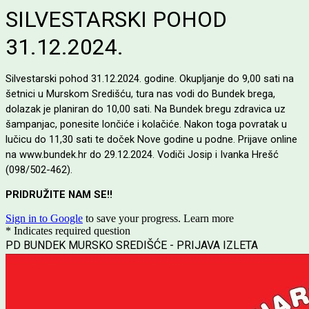
SILVESTARSKI POHOD
31.12.2024.
Silvestarski pohod 31.12.2024. godine. Okupljanje do 9,00 sati na
šetnici u Murskom Središću, tura nas vodi do Bundek brega,
dolazak je planiran do 10,00 sati. Na Bundek bregu zdravica uz
šampanjac, ponesite lončiće i kolačiće. Nakon toga povratak u
lučicu do 11,30 sati te doček Nove godine u podne. Prijave online
na www.bundek.hr do 29.12.2024. Vodiči Josip i Ivanka Hrešć
(098/502-462).
PRIDRUŽITE NAM SE!!
Sign in to Google
to save your progress.
Learn more
* Indicates required question
PD BUNDEK MURSKO SREDIŠĆE - PRIJAVA IZLETA