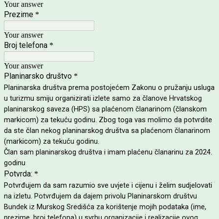
Your answer
Prezime
*
Your answer
Broj telefona
*
Your answer
Planinarsko društvo
*
Planinarska društva prema postojećem Zakonu o pružanju usluga
u turizmu smiju organizirati izlete samo za članove Hrvatskog
planinarskog saveza (HPS) sa plaćenom članarinom (članskom
markicom) za tekuću godinu. Zbog toga vas molimo da potvrdite
da ste član nekog planinarskog društva sa plaćenom članarinom
(markicom) za tekuću godinu.
Član sam planinarskog društva i imam plaćenu članarinu za 2024.
godinu
Potvrda:
*
Potvrđujem da sam razumio sve uvjete i cijenu i želim sudjelovati
na izletu. Potvrđujem da dajem privolu Planinarskom društvu
Bundek iz Murskog Središća za korištenje mojih podataka (ime,
prezime, broj telefona) u svrhu organizacije i realizacije ovog