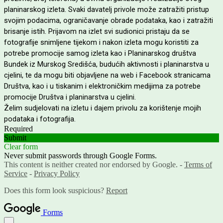
planinarskog izleta. Svaki davatelj privole može zatražiti pristup
svojim podacima, ograničavanje obrade podataka, kao i zatražiti
brisanje istih. Prijavom na izlet svi sudionici pristaju da se
fotografije snimljene tijekom i nakon izleta mogu koristiti za
potrebe promocije samog izleta kao i Planinarskog društva
Bundek iz Murskog Središća, budućih aktivnosti i planinarstva u
cjelini, te da mogu biti objavljene na web i Facebook stranicama
Društva, kao i u tiskanim i elektroničkim medijima za potrebe
promocije Društva i planinarstva u cjelini.
Želim sudjelovati na izletu i dajem privolu za korištenje mojih
podataka i fotografija.
Required
Submit
Clear form
Never submit passwords through Google Forms.
This content is neither created nor endorsed by Google. -
Terms of
Service
-
Privacy Policy
Does this form look suspicious?
Report
Forms