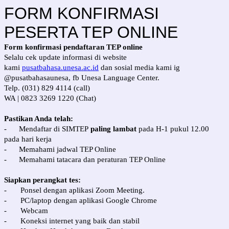
FORM KONFIRMASI
PESERTA TEP ONLINE
Form konfirmasi pendaftaran TEP online
Selalu cek update informasi di website
kami
pusatbahasa.unesa.ac.id
dan sosial media kami ig
@pusatbahasaunesa, fb Unesa Language Center.
Telp. (031) 829 4114 (call)
WA | 0823 3269 1220 (Chat)
Pastikan Anda telah:
- Mendaftar di SIMTEP
paling lambat
pada H-1 pukul 12.00
pada hari kerja
- Memahami jadwal TEP Online
- Memahami tatacara dan peraturan TEP Online
Siapkan perangkat tes:
-
Ponsel dengan aplikasi Zoom Meeting.
-
PC/laptop dengan aplikasi Google Chrome
-
Webcam
-
Koneksi internet yang baik dan stabil