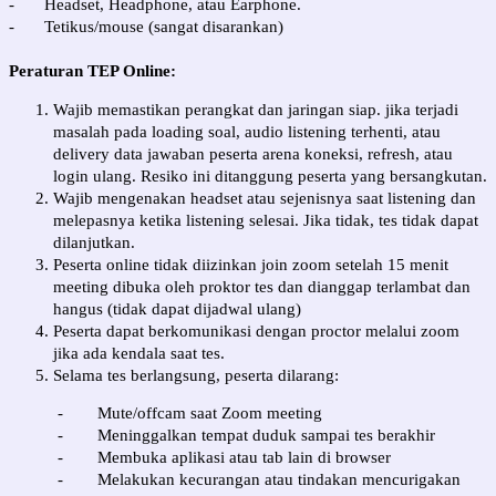
-
Headset, Headphone, atau Earphone.
-
Tetikus/mouse (sangat disarankan)
Peraturan TEP Online:
Wajib memastikan perangkat dan jaringan siap. jika terjadi
masalah pada loading soal, audio listening terhenti, atau
delivery data jawaban peserta arena koneksi, refresh, atau
login ulang. Resiko ini ditanggung peserta yang bersangkutan.
Wajib mengenakan headset atau sejenisnya saat listening dan
melepasnya ketika listening selesai. Jika tidak, tes tidak dapat
dilanjutkan.
Peserta online tidak diizinkan join zoom setelah 15 menit
meeting dibuka oleh proktor tes dan dianggap terlambat dan
hangus (tidak dapat dijadwal ulang)
Peserta dapat berkomunikasi dengan proctor melalui zoom
jika ada kendala saat tes.
Selama tes berlangsung, peserta dilarang:
-
Mute/offcam saat Zoom meeting
-
Meninggalkan tempat duduk sampai tes berakhir
-
Membuka aplikasi atau tab lain di browser
-
Melakukan kecurangan atau tindakan mencurigakan