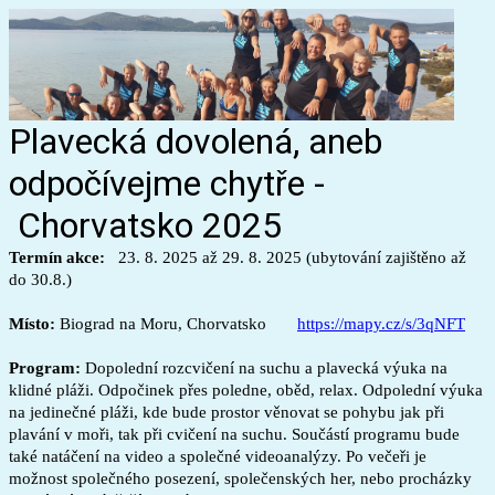
Plavecká dovolená, aneb
odpočívejme chytře -
Chorvatsko 2025
Termín akce:
23. 8. 2025 až 29. 8. 2025 (ubytování zajištěno až
do 30.8.)
Místo:
Biograd na Moru, Chorvatsko
https://mapy.cz/s/3qNFT
Program:
Dopolední rozcvičení na suchu a plavecká výuka na
klidné pláži. Odpočinek přes poledne, oběd, relax. Odpolední výuka
na jedinečné pláži, kde bude prostor věnovat se pohybu jak při
plavání v moři, tak při cvičení na suchu. Součástí programu bude
také natáčení na video a společné videoanalýzy. Po večeři je
možnost společného posezení, společenských her, nebo procházky