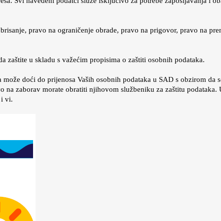
a. Svi navedeni podatci služe isključivo za potrebe zapošljavanja i obav
a brisanje, pravo na ograničenje obrade, pravo na prigovor, pravo na pr
 zaštite u skladu s važećim propisima o zaštiti osobnih podataka.
 može doći do prijenosa Vaših osobnih podataka u SAD s obzirom da se
avo na zaborav morate obratiti njihovom službeniku za zaštitu podataka
i vi.