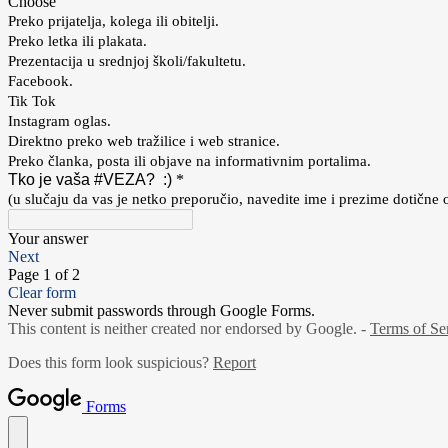
Choose
Preko prijatelja, kolega ili obitelji.
Preko letka ili plakata.
Prezentacija u srednjoj školi/fakultetu.
Facebook.
Tik Tok
Instagram oglas.
Direktno preko web tražilice i web stranice.
Preko članka, posta ili objave na informativnim portalima.
Tko je vaša #VEZA? :)
*
(u slučaju da vas je netko preporučio, navedite ime i prezime dotične 
Your answer
Next
Page 1 of 2
Clear form
Never submit passwords through Google Forms.
This content is neither created nor endorsed by Google. -
Terms of Se
Does this form look suspicious?
Report
Forms