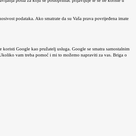
ljanja posla za koju se posloprimac prijavljuje te se ne koriste u
enosivost podataka. Ako smatrate da su Vaša prava povrijeđena imate
 koristi Google kao pružatelj usluga. Google se smatra samostalnim
. Ukoliko vam treba pomoć i mi to možemo napraviti za vas. Briga o