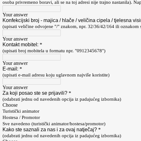
osoba privremeno boravi, ali se na toj adresi nije trajno nastanila). Nap
Your answer
Konfekcijski broj - majica / hlače / veličina cipela / tjelesna vis
(upisati veličine odvojene "/" znakom, npr. 32/36/42/164 ili oznakom 
Your answer
Kontakt mobitel:
*
(upisati broj mobitela u formatu npr. "0912345678")
Your answer
E-mail:
*
(upisati e-mail adresu koju uglavnom najviše koristite)
Your answer
Za koji posao ste se prijavili?
*
(odabrati jednu od navedenih opcija iz padajućeg izbornika)
Choose
Turistički animator
Hostesa / Promotor
Sve navedeno (turistički animator/hostesa/promotor)
Kako ste saznali za nas i za ovaj natječaj?
*
(odabrati jednu od navedenih opcija iz padajućeg izbornika)