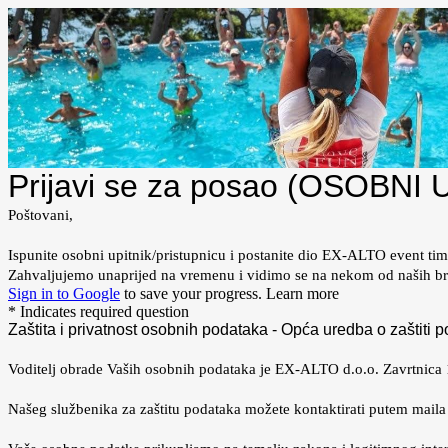
Prijavi se za posao (OSOBNI 
Poštovani,
Ispunite osobni upitnik/pristupnicu i postanite dio EX-ALTO event tim
Zahvaljujemo unaprijed na vremenu i vidimo se na nekom od naših bro
Sign in to Google
to save your progress.
Learn more
* Indicates required question
Zaštita i privatnost osobnih podataka - Opća uredba o zaštiti
Voditelj obrade Vaših osobnih podataka je EX-ALTO d.o.o. Zavrtnica
Našeg službenika za zaštitu podataka možete kontaktirati putem mail