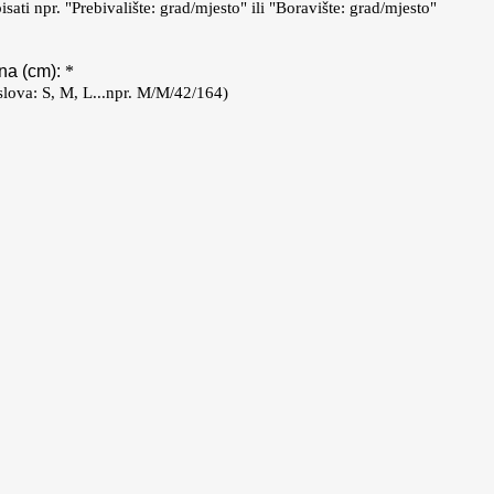
isati npr. "Prebivalište: grad/mjesto" ili "Boravište: grad/mjesto"
ina (cm):
*
slova: S, M, L...npr. M/M/42/164)