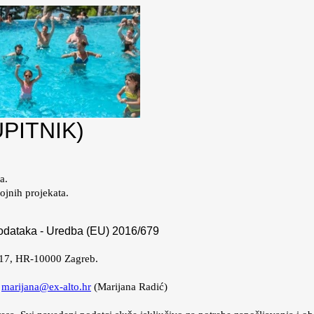
UPITNIK)
a.
jnih projekata.
 podataka - Uredba (EU) 2016/679
 17, HR-10000 Zagreb.
a
marijana@ex-alto.hr
(Marijana Radić)