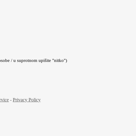
osobe / u suprotnom upišite "nitko")
rvice
-
Privacy Policy