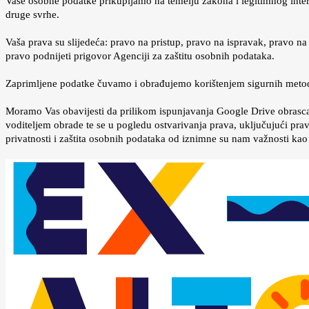
Vaše osobne podatke prikupljamo na temelju zakona i legitimnog interes
druge svrhe.
Vaša prava su slijedeća: pravo na pristup, pravo na ispravak, pravo n
pravo podnijeti prigovor Agenciji za zaštitu osobnih podataka.
Zaprimljene podatke čuvamo i obrađujemo korištenjem sigurnih metoda
Moramo Vas obavijesti da prilikom ispunjavanja Google Drive obrasca
voditeljem obrade te se u pogledu ostvarivanja prava, uključujući pr
privatnosti i zaštita osobnih podataka od iznimne su nam važnosti kao 