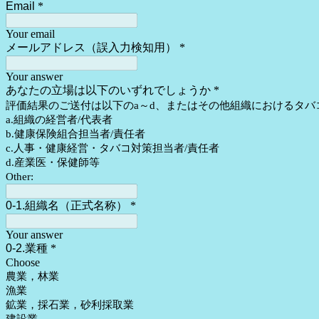
Email
*
Your email
メールアドレス（誤入力検知用）
*
Your answer
あなたの立場は以下のいずれでしょうか
*
評価結果のご送付は以下のa～d、またはその他組織におけるタ
a.組織の経営者/代表者
b.健康保険組合担当者/責任者
c.人事・健康経営・タバコ対策担当者/責任者
d.産業医・保健師等
Other:
0-1.組織名（正式名称）
*
Your answer
0-2.業種
*
Choose
農業，林業
漁業
鉱業，採石業，砂利採取業