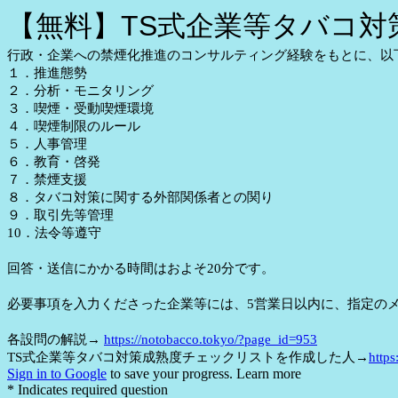
【無料】TS式企業等タバコ対策
行政・企業への禁煙化推進のコンサルティング経験をもとに、以
１．推進態勢
２．分析・モニタリング
３．喫煙・受動喫煙環境
４．喫煙制限のルール
５．人事管理
６．教育・啓発
７．禁煙支援
８．タバコ対策に関する外部関係者との関り
９．取引先等管理
10．法令等遵守
回答・送信にかかる時間はおよそ20分です。
必要事項を入力くださった企業等には、5営業日以内に、指定の
各設問の解説→
https://notobacco.tokyo/?page_id=953
TS式企業等タバコ対策成熟度チェックリストを作成した人→
http
Sign in to Google
to save your progress.
Learn more
* Indicates required question