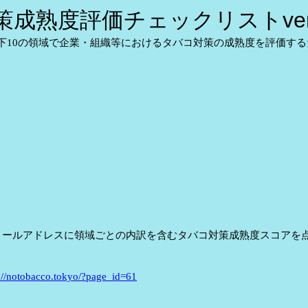
成熟度評価チェックリストver.
下10の領域で企業・組織等におけるタバコ対策の成熟度を評価す
メールアドレスに領域ごとの内訳を含むタバコ対策成熟度スコアを
s://notobacco.tokyo/?page_id=61