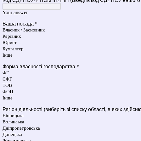
Код ЄДРПОУ/ РНОКПП/ ІПН (Введіть код ЄДРПОУ вашого 
Your answer
Ваша посада
*
Власник / Засновник
Керівник
Юрист
Бухгалтер
Інше
Форма власності господарства
*
ФГ
СФГ
ТОВ
ФОП
Інше
Регіон діяльності (виберіть зі списку області, в яких здійсн
Вінницька
Волинська
Дніпропетровська
Донецька
Житомирська