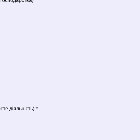
господарства)
*
юєте діяльність)
*