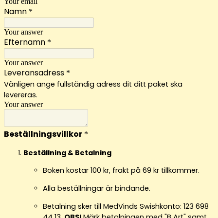
Your email
Namn
*
Your answer
Efternamn
*
Your answer
Leveransadress
*
Vänligen ange fullständig adress dit ditt paket ska
levereras.
Your answer
Beställningsvillkor
*
Beställning & Betalning
Boken kostar 100 kr, frakt på 69 kr tillkommer.
Alla beställningar är bindande.
Betalning sker till MedVinds Swishkonto:
123 698
44 13.
OBS!
Märk betalningen med "B Art" samt