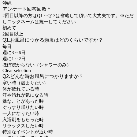
沖縄
アンケート回答回数
*
2回目以降の方はQ1～Q13は省略して頂いて大丈夫です。※ただ
しニックネームは統一してください
初めて
2回目以上
Q1.お風呂につかる頻度はどのくらいですか？
毎日
週に3～6日
週に1～2日
ほぼ浸からない（シャワーのみ）
Clear selection
Q2.どんな時お風呂につかりますか？
寒い時（温まりたい）
体が疲れている時
汗や汚れが気になる時
嫌なことがあった時
ぐっすり眠りたい時
一人になりたい時
入浴剤をもらった時
リラックスしたい時
特別なイベントが近い時