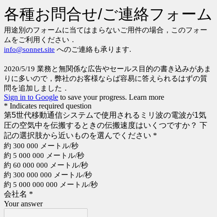
各種お問合せ/ご連絡フォーム
用途別のフォームに当てはまらないご用件の場合，このフォー
ムをご利用ください．
info@sonnet.site
へのご連絡も承ります.
2020/5/19 業務と無関係な広告やセールス目的の書き込みがあま
りに多いので，弊社のお客様ならば容易に答えられるはずの質
問を追加しました．
Sign in to Google
to save your progress.
Learn more
* Indicates required question
第5世代移動通信システムで使用されるミリ波の電波が1気
圧の空気中を伝搬するときの伝搬速度はいくつですか？ 下
記の選択肢から近いものを選んでください
*
約 300 000 メートル/秒
約 5 000 000 メートル/秒
約 60 000 000 メートル/秒
約 300 000 000 メートル/秒
約 5 000 000 000 メートル/秒
会社名
*
Your answer