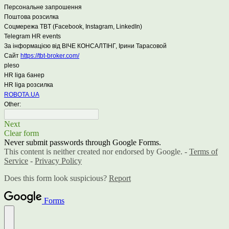
Персональне запрошення
Поштова розсилка
Соцмережа TBT (Facebook, Instagram, LinkedIn)
Telegram HR events
За інформацією від ВІЧЕ КОНСАЛТІНГ, Ірини Тарасовой
Сайт
https://tbt-broker.com/
pleso
HR liga банер
HR liga розсилка
ROBOTA.UA
Other:
Next
Clear form
Never submit passwords through Google Forms.
This content is neither created nor endorsed by Google. -
Terms of
Service
-
Privacy Policy
Does this form look suspicious?
Report
Forms