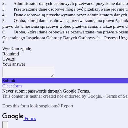
2. Administrator danych osobowych przetwarza pozyskane dane oso
3. Przetwarzane dane osobowe mogą być przekazywane jedynie tren
4. Dane osobowe są przechowywane przez administratora danych oso
5. Osoba, której dane osobowe są przetwarzane, ma prawo żądania o
prawo do wniesienia sprzeciwu wobec przetwarzania, a także prawo 
6. Osoba, której dane osobowe są przetwarzane, ma prawo złożenia
Generalnego Inspektora Ochrony Danych Osobowych – Prezesa Ur
*
Wyrażam zgodę
Required
Uwagi
Your answer
Submit
Clear form
Never submit passwords through Google Forms.
This content is neither created nor endorsed by Google. -
Terms of Se
Does this form look suspicious?
Report
Forms