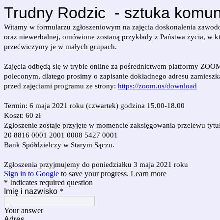
Trudny Rodzic - sztuka komuni
Witamy w formularzu zgłoszeniowym na zajęcia doskonalenia zawodow
oraz niewerbalnej, omówione zostaną przykłady z Państwa życia, w k
przećwiczymy je w małych grupach.
Zajęcia odbędą się w trybie online za pośrednictwem platformy ZOOM
poleconym, dlatego prosimy o zapisanie dokładnego adresu zamieszka
przed zajęciami programu ze strony:
https://zoom.us/download
Termin: 6 maja 2021 roku (czwartek) godzina 15.00-18.00
Koszt: 60 zł
Zgłoszenie zostaje przyjęte w momencie zaksięgowania przelewu tytu
20 8816 0001 2001 0008 5427 0001
Bank Spółdzielczy w Starym Sączu.
Zgłoszenia przyjmujemy do poniedziałku 3 maja 2021 roku
Sign in to Google
to save your progress.
Learn more
* Indicates required question
Imię i nazwisko
*
Your answer
Adres