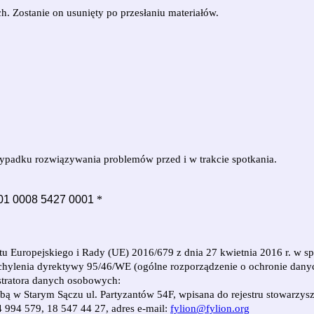
h. Zostanie on usunięty po przesłaniu materiałów.
rzypadku rozwiązywania problemów przed i w trakcie spotkania.
001 0008 5427 0001
*
mentu Europejskiego i Rady (UE) 2016/679 z dnia 27 kwietnia 2016 r. 
hylenia dyrektywy 95/46/WE (ogólne rozporządzenie o ochronie dany
stratora danych osobowych:
 w Starym Sączu ul. Partyzantów 54F, wpisana do rejestru stowarzy
 994 579, 18 547 44 27, adres e-mail:
fylion@fylion.org